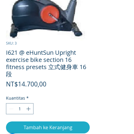
SKU: 3
I621 @ eHuntSun Upright
exercise bike section 16
fitness presets 立式健身車 16
段
Harga
NT$14.700,00
Kuantitas
*
Tambah ke Keranjang